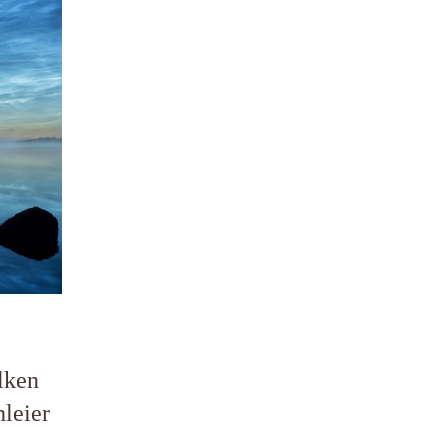
lken
leier