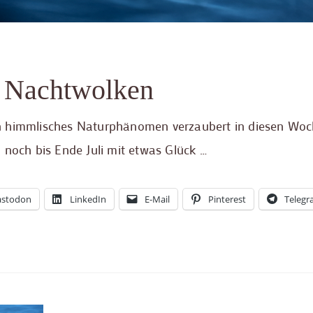
n Nachtwolken
in himmlisches Naturphänomen verzaubert in diesen Wo
 noch bis Ende Juli mit etwas Glück …
stodon
LinkedIn
E-Mail
Pinterest
Teleg