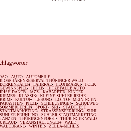
chlagwörter
DAC
AUTO
AUTOMEILE
BIOSPHÄRENRESERVAT THÜRINGER WALD
BORKENKÄFER
FAHRRAD
FLOHMARKT
FOLK
GEWINNSPIEL
HITZE
HITZEFALLE AUTO
IRISH DANCE
JAZZ
KABARETT
KINDER
KIRMES
KLASSIK
KLEINE SUHLER REIHE
KRIMI
KULTUR
LESUNG
LOTTO
MEININGEN
PARASITEN
PILZE
SCHLEUSINGEN
SCHULWEG
SOMMERFERIEN
SPORT
SRH
STADTFEST
STADTMARKETING
STRASSENSPERRUNG
SUHL
SUHLER FRÜHLING
SUHLER STADTMARKETING
TANZEN
THÜRINGENFORST
THÜRINGER WALD
URLAUB
VERANSTALTUNGEN
WALD
WALDBRAND
WINTER
ZELLA-MEHLIS