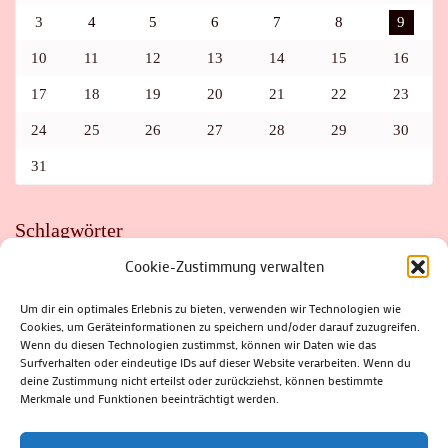
3
4
5
6
7
8
9
10
11
12
13
14
15
16
17
18
19
20
21
22
23
24
25
26
27
28
29
30
31
Schlagwörter
Cookie-Zustimmung verwalten
ADAC
AUTO
AUTOMEILE
BIOSPHÄRENRESERVAT THÜRINGER WALD
BORKENKÄFER
FAHRRAD
FLOHMARKT
FOLK
GEWINNSPIEL
HITZE
Um dir ein optimales Erlebnis zu bieten, verwenden wir Technologien wie
HITZEFALLE AUTO
IRISH DANCE
JAZZ
KABARETT
Cookies, um Geräteinformationen zu speichern und/oder darauf zuzugreifen.
KINDER
KIRMES
KLASSIK
KLEINE SUHLER REIHE
Wenn du diesen Technologien zustimmst, können wir Daten wie das
KRIMI
KULTUR
LESUNG
LOTTO
MEININGEN
PARASITEN
PILZE
SCHLEUSINGEN
SCHULWEG
Surfverhalten oder eindeutige IDs auf dieser Website verarbeiten. Wenn du
SOMMERFERIEN
SPORT
SRH
STADTFEST
deine Zustimmung nicht erteilst oder zurückziehst, können bestimmte
STADTMARKETING
STRASSENSPERRUNG
SUHL
SUHLER FRÜHLING
SUHLER STADTMARKETING
TANZEN
Merkmale und Funktionen beeinträchtigt werden.
THÜRINGENFORST
THÜRINGER WALD
URLAUB
VERANSTALTUNGEN
WALD
WALDBRAND
WINTER
ZELLA-MEHLIS