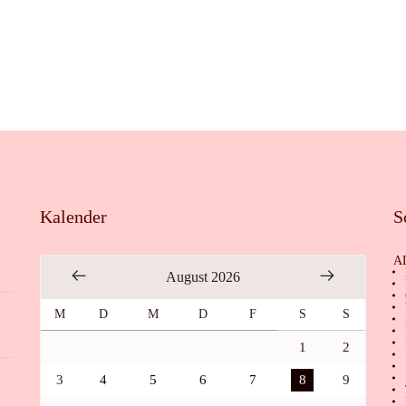
Kalender
S
A
August 2026
M
D
M
D
F
S
S
1
2
3
4
5
6
7
8
9