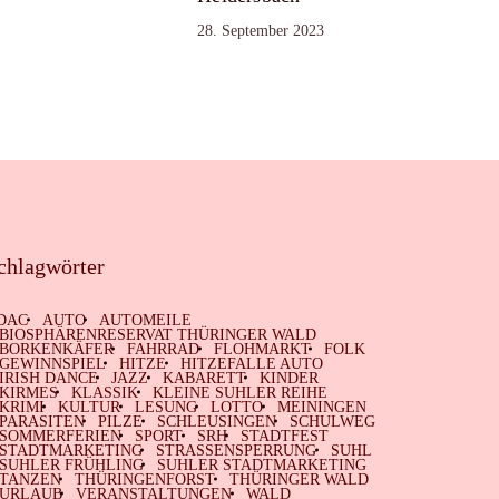
28. September 2023
chlagwörter
DAC
AUTO
AUTOMEILE
BIOSPHÄRENRESERVAT THÜRINGER WALD
BORKENKÄFER
FAHRRAD
FLOHMARKT
FOLK
GEWINNSPIEL
HITZE
HITZEFALLE AUTO
IRISH DANCE
JAZZ
KABARETT
KINDER
KIRMES
KLASSIK
KLEINE SUHLER REIHE
KRIMI
KULTUR
LESUNG
LOTTO
MEININGEN
PARASITEN
PILZE
SCHLEUSINGEN
SCHULWEG
SOMMERFERIEN
SPORT
SRH
STADTFEST
STADTMARKETING
STRASSENSPERRUNG
SUHL
SUHLER FRÜHLING
SUHLER STADTMARKETING
TANZEN
THÜRINGENFORST
THÜRINGER WALD
URLAUB
VERANSTALTUNGEN
WALD