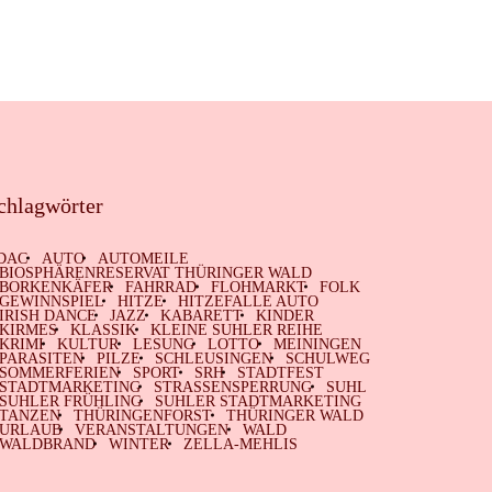
chlagwörter
DAC
AUTO
AUTOMEILE
BIOSPHÄRENRESERVAT THÜRINGER WALD
BORKENKÄFER
FAHRRAD
FLOHMARKT
FOLK
GEWINNSPIEL
HITZE
HITZEFALLE AUTO
IRISH DANCE
JAZZ
KABARETT
KINDER
KIRMES
KLASSIK
KLEINE SUHLER REIHE
KRIMI
KULTUR
LESUNG
LOTTO
MEININGEN
PARASITEN
PILZE
SCHLEUSINGEN
SCHULWEG
SOMMERFERIEN
SPORT
SRH
STADTFEST
STADTMARKETING
STRASSENSPERRUNG
SUHL
SUHLER FRÜHLING
SUHLER STADTMARKETING
TANZEN
THÜRINGENFORST
THÜRINGER WALD
URLAUB
VERANSTALTUNGEN
WALD
WALDBRAND
WINTER
ZELLA-MEHLIS