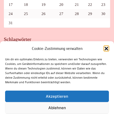
17
18
19
20
21
22
23
24
25
26
27
28
29
30
31
Schlagwörter
Cookie-Zustimmung verwalten
ADAC
AUTO
AUTOMEILE
BIOSPHÄRENRESERVAT THÜRINGER WALD
BORKENKÄFER
FAHRRAD
FLOHMARKT
FOLK
GEWINNSPIEL
HITZE
Um dir ein optimales Erlebnis zu bieten, verwenden wir Technologien wie
HITZEFALLE AUTO
IRISH DANCE
JAZZ
KABARETT
Cookies, um Geräteinformationen zu speichern und/oder darauf zuzugreifen.
KINDER
KIRMES
KLASSIK
KLEINE SUHLER REIHE
Wenn du diesen Technologien zustimmst, können wir Daten wie das
KRIMI
KULTUR
LESUNG
LOTTO
MEININGEN
PARASITEN
PILZE
SCHLEUSINGEN
SCHULWEG
Surfverhalten oder eindeutige IDs auf dieser Website verarbeiten. Wenn du
SOMMERFERIEN
SPORT
SRH
STADTFEST
deine Zustimmung nicht erteilst oder zurückziehst, können bestimmte
STADTMARKETING
STRASSENSPERRUNG
SUHL
SUHLER FRÜHLING
SUHLER STADTMARKETING
TANZEN
Merkmale und Funktionen beeinträchtigt werden.
THÜRINGENFORST
THÜRINGER WALD
URLAUB
VERANSTALTUNGEN
WALD
WALDBRAND
WINTER
ZELLA-MEHLIS
Akzeptieren
Ablehnen