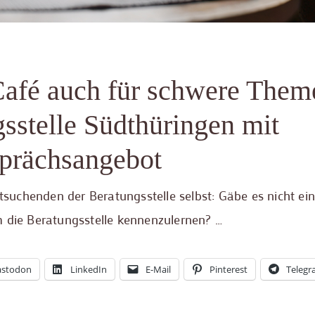
Café auch für schwere Them
stelle Südthüringen mit
prächsangebot
uchenden der Beratungsstelle selbst: Gäbe es nicht ei
m die Beratungsstelle kennenzulernen? …
stodon
LinkedIn
E-Mail
Pinterest
Teleg