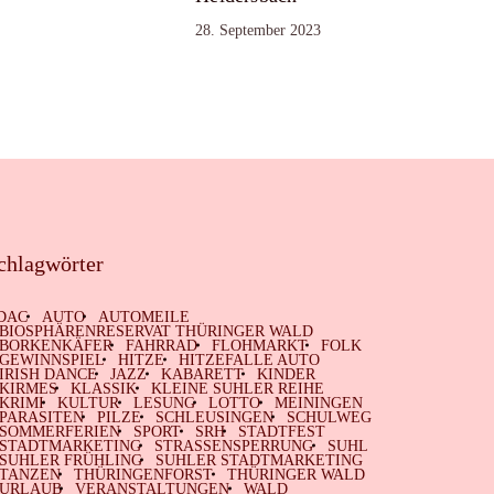
28. September 2023
chlagwörter
DAC
AUTO
AUTOMEILE
BIOSPHÄRENRESERVAT THÜRINGER WALD
BORKENKÄFER
FAHRRAD
FLOHMARKT
FOLK
GEWINNSPIEL
HITZE
HITZEFALLE AUTO
IRISH DANCE
JAZZ
KABARETT
KINDER
KIRMES
KLASSIK
KLEINE SUHLER REIHE
KRIMI
KULTUR
LESUNG
LOTTO
MEININGEN
PARASITEN
PILZE
SCHLEUSINGEN
SCHULWEG
SOMMERFERIEN
SPORT
SRH
STADTFEST
STADTMARKETING
STRASSENSPERRUNG
SUHL
SUHLER FRÜHLING
SUHLER STADTMARKETING
TANZEN
THÜRINGENFORST
THÜRINGER WALD
URLAUB
VERANSTALTUNGEN
WALD