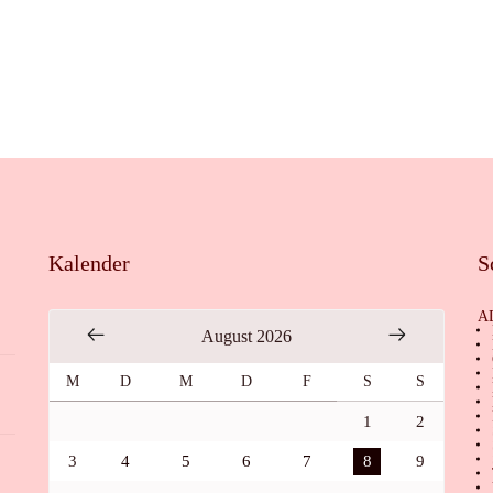
Kalender
S
A
August 2026
M
D
M
D
F
S
S
1
2
3
4
5
6
7
8
9