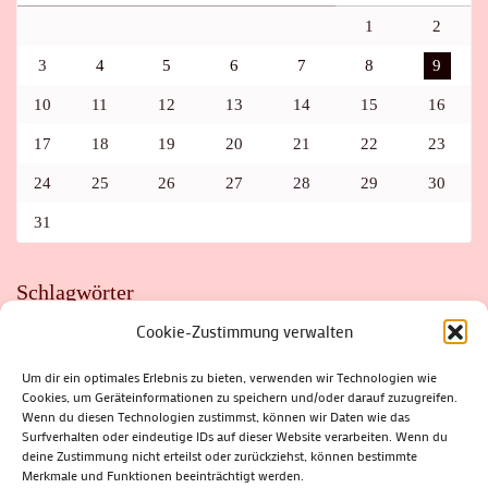
1
2
3
4
5
6
7
8
9
10
11
12
13
14
15
16
17
18
19
20
21
22
23
24
25
26
27
28
29
30
31
Schlagwörter
Cookie-Zustimmung verwalten
ADAC
AUTO
AUTOMEILE
BIOSPHÄRENRESERVAT THÜRINGER WALD
BORKENKÄFER
FAHRRAD
FLOHMARKT
FOLK
GEWINNSPIEL
HITZE
Um dir ein optimales Erlebnis zu bieten, verwenden wir Technologien wie
HITZEFALLE AUTO
IRISH DANCE
JAZZ
KABARETT
Cookies, um Geräteinformationen zu speichern und/oder darauf zuzugreifen.
KINDER
KIRMES
KLASSIK
KLEINE SUHLER REIHE
Wenn du diesen Technologien zustimmst, können wir Daten wie das
KRIMI
KULTUR
LESUNG
LOTTO
MEININGEN
PARASITEN
PILZE
SCHLEUSINGEN
SCHULWEG
Surfverhalten oder eindeutige IDs auf dieser Website verarbeiten. Wenn du
SOMMERFERIEN
SPORT
SRH
STADTFEST
deine Zustimmung nicht erteilst oder zurückziehst, können bestimmte
STADTMARKETING
STRASSENSPERRUNG
SUHL
SUHLER FRÜHLING
SUHLER STADTMARKETING
TANZEN
Merkmale und Funktionen beeinträchtigt werden.
THÜRINGENFORST
THÜRINGER WALD
URLAUB