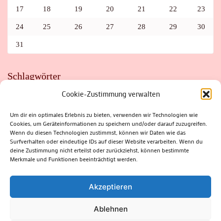
17
18
19
20
21
22
23
24
25
26
27
28
29
30
31
Schlagwörter
Cookie-Zustimmung verwalten
ADAC
AUTO
AUTOMEILE
BIOSPHÄRENRESERVAT THÜRINGER WALD
BORKENKÄFER
FAHRRAD
FLOHMARKT
FOLK
GEWINNSPIEL
HITZE
Um dir ein optimales Erlebnis zu bieten, verwenden wir Technologien wie
HITZEFALLE AUTO
IRISH DANCE
JAZZ
KABARETT
Cookies, um Geräteinformationen zu speichern und/oder darauf zuzugreifen.
KINDER
KIRMES
KLASSIK
KLEINE SUHLER REIHE
Wenn du diesen Technologien zustimmst, können wir Daten wie das
KRIMI
KULTUR
LESUNG
LOTTO
MEININGEN
PARASITEN
PILZE
SCHLEUSINGEN
SCHULWEG
Surfverhalten oder eindeutige IDs auf dieser Website verarbeiten. Wenn du
SOMMERFERIEN
SPORT
SRH
STADTFEST
deine Zustimmung nicht erteilst oder zurückziehst, können bestimmte
STADTMARKETING
STRASSENSPERRUNG
SUHL
SUHLER FRÜHLING
SUHLER STADTMARKETING
TANZEN
Merkmale und Funktionen beeinträchtigt werden.
THÜRINGENFORST
THÜRINGER WALD
URLAUB
VERANSTALTUNGEN
WALD
WALDBRAND
WINTER
ZELLA-MEHLIS
Akzeptieren
Ablehnen