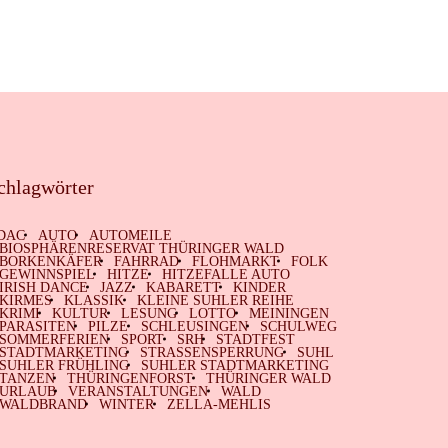
chlagwörter
DAC
AUTO
AUTOMEILE
BIOSPHÄRENRESERVAT THÜRINGER WALD
BORKENKÄFER
FAHRRAD
FLOHMARKT
FOLK
GEWINNSPIEL
HITZE
HITZEFALLE AUTO
IRISH DANCE
JAZZ
KABARETT
KINDER
KIRMES
KLASSIK
KLEINE SUHLER REIHE
KRIMI
KULTUR
LESUNG
LOTTO
MEININGEN
PARASITEN
PILZE
SCHLEUSINGEN
SCHULWEG
SOMMERFERIEN
SPORT
SRH
STADTFEST
STADTMARKETING
STRASSENSPERRUNG
SUHL
SUHLER FRÜHLING
SUHLER STADTMARKETING
TANZEN
THÜRINGENFORST
THÜRINGER WALD
URLAUB
VERANSTALTUNGEN
WALD
WALDBRAND
WINTER
ZELLA-MEHLIS