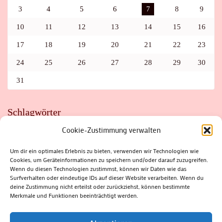
3
4
5
6
7
8
9
10
11
12
13
14
15
16
17
18
19
20
21
22
23
24
25
26
27
28
29
30
31
Schlagwörter
Cookie-Zustimmung verwalten
ADAC
AUTO
AUTOMEILE
BIOSPHÄRENRESERVAT THÜRINGER WALD
BORKENKÄFER
FAHRRAD
FLOHMARKT
FOLK
GEWINNSPIEL
HITZE
Um dir ein optimales Erlebnis zu bieten, verwenden wir Technologien wie
HITZEFALLE AUTO
IRISH DANCE
JAZZ
KABARETT
Cookies, um Geräteinformationen zu speichern und/oder darauf zuzugreifen.
KINDER
KIRMES
KLASSIK
KLEINE SUHLER REIHE
Wenn du diesen Technologien zustimmst, können wir Daten wie das
KRIMI
KULTUR
LESUNG
LOTTO
MEININGEN
PARASITEN
PILZE
SCHLEUSINGEN
SCHULWEG
Surfverhalten oder eindeutige IDs auf dieser Website verarbeiten. Wenn du
SOMMERFERIEN
SPORT
SRH
STADTFEST
deine Zustimmung nicht erteilst oder zurückziehst, können bestimmte
STADTMARKETING
STRASSENSPERRUNG
SUHL
SUHLER FRÜHLING
SUHLER STADTMARKETING
TANZEN
Merkmale und Funktionen beeinträchtigt werden.
THÜRINGENFORST
THÜRINGER WALD
URLAUB
VERANSTALTUNGEN
WALD
WALDBRAND
WINTER
ZELLA-MEHLIS