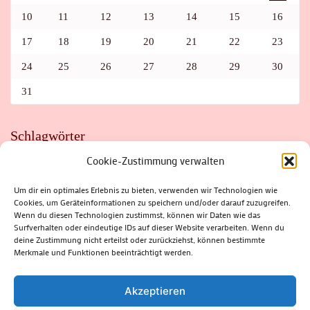
10
11
12
13
14
15
16
17
18
19
20
21
22
23
24
25
26
27
28
29
30
31
Schlagwörter
Cookie-Zustimmung verwalten
ADAC
AUTO
AUTOMEILE
BIOSPHÄRENRESERVAT THÜRINGER WALD
BORKENKÄFER
FAHRRAD
FLOHMARKT
FOLK
GEWINNSPIEL
HITZE
Um dir ein optimales Erlebnis zu bieten, verwenden wir Technologien wie
HITZEFALLE AUTO
IRISH DANCE
JAZZ
KABARETT
Cookies, um Geräteinformationen zu speichern und/oder darauf zuzugreifen.
KINDER
KIRMES
KLASSIK
KLEINE SUHLER REIHE
Wenn du diesen Technologien zustimmst, können wir Daten wie das
KRIMI
KULTUR
LESUNG
LOTTO
MEININGEN
PARASITEN
PILZE
SCHLEUSINGEN
SCHULWEG
Surfverhalten oder eindeutige IDs auf dieser Website verarbeiten. Wenn du
SOMMERFERIEN
SPORT
SRH
STADTFEST
deine Zustimmung nicht erteilst oder zurückziehst, können bestimmte
STADTMARKETING
STRASSENSPERRUNG
SUHL
SUHLER FRÜHLING
SUHLER STADTMARKETING
TANZEN
Merkmale und Funktionen beeinträchtigt werden.
THÜRINGENFORST
THÜRINGER WALD
URLAUB
VERANSTALTUNGEN
WALD
WALDBRAND
WINTER
ZELLA-MEHLIS
Akzeptieren