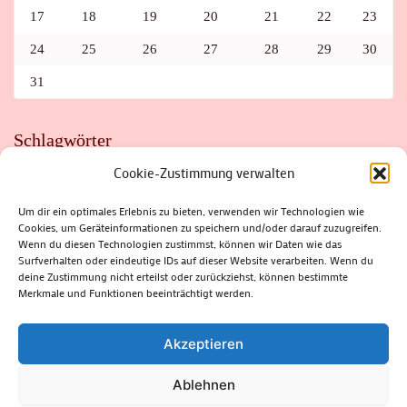
17
18
19
20
21
22
23
24
25
26
27
28
29
30
31
Schlagwörter
Cookie-Zustimmung verwalten
ADAC
AUTO
AUTOMEILE
BIOSPHÄRENRESERVAT THÜRINGER WALD
BORKENKÄFER
FAHRRAD
FLOHMARKT
FOLK
GEWINNSPIEL
HITZE
Um dir ein optimales Erlebnis zu bieten, verwenden wir Technologien wie
HITZEFALLE AUTO
IRISH DANCE
JAZZ
KABARETT
Cookies, um Geräteinformationen zu speichern und/oder darauf zuzugreifen.
KINDER
KIRMES
KLASSIK
KLEINE SUHLER REIHE
Wenn du diesen Technologien zustimmst, können wir Daten wie das
KRIMI
KULTUR
LESUNG
LOTTO
MEININGEN
PARASITEN
PILZE
SCHLEUSINGEN
SCHULWEG
Surfverhalten oder eindeutige IDs auf dieser Website verarbeiten. Wenn du
SOMMERFERIEN
SPORT
SRH
STADTFEST
deine Zustimmung nicht erteilst oder zurückziehst, können bestimmte
STADTMARKETING
STRASSENSPERRUNG
SUHL
SUHLER FRÜHLING
SUHLER STADTMARKETING
TANZEN
Merkmale und Funktionen beeinträchtigt werden.
THÜRINGENFORST
THÜRINGER WALD
URLAUB
VERANSTALTUNGEN
WALD
WALDBRAND
WINTER
ZELLA-MEHLIS
Akzeptieren
Ablehnen