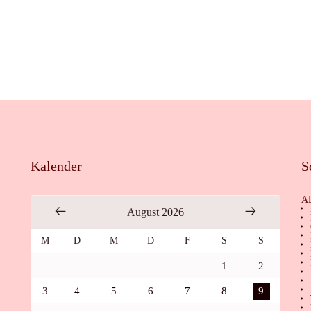
Kalender
S
A
August 2026
M
D
M
D
F
S
S
1
2
3
4
5
6
7
8
9