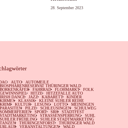
28. September 2023
chlagwörter
DAC
AUTO
AUTOMEILE
BIOSPHÄRENRESERVAT THÜRINGER WALD
BORKENKÄFER
FAHRRAD
FLOHMARKT
FOLK
GEWINNSPIEL
HITZE
HITZEFALLE AUTO
IRISH DANCE
JAZZ
KABARETT
KINDER
KIRMES
KLASSIK
KLEINE SUHLER REIHE
KRIMI
KULTUR
LESUNG
LOTTO
MEININGEN
PARASITEN
PILZE
SCHLEUSINGEN
SCHULWEG
SOMMERFERIEN
SPORT
SRH
STADTFEST
STADTMARKETING
STRASSENSPERRUNG
SUHL
SUHLER FRÜHLING
SUHLER STADTMARKETING
TANZEN
THÜRINGENFORST
THÜRINGER WALD
URLAUB
VERANSTALTUNGEN
WALD