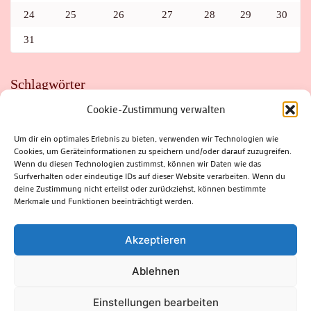
24
25
26
27
28
29
30
31
Schlagwörter
Cookie-Zustimmung verwalten
ADAC
AUTO
AUTOMEILE
BIOSPHÄRENRESERVAT THÜRINGER WALD
BORKENKÄFER
FAHRRAD
FLOHMARKT
FOLK
GEWINNSPIEL
HITZE
Um dir ein optimales Erlebnis zu bieten, verwenden wir Technologien wie
HITZEFALLE AUTO
IRISH DANCE
JAZZ
KABARETT
Cookies, um Geräteinformationen zu speichern und/oder darauf zuzugreifen.
KINDER
KIRMES
KLASSIK
KLEINE SUHLER REIHE
KRIMI
KULTUR
LESUNG
LOTTO
MEININGEN
Wenn du diesen Technologien zustimmst, können wir Daten wie das
PARASITEN
PILZE
SCHLEUSINGEN
SCHULWEG
Surfverhalten oder eindeutige IDs auf dieser Website verarbeiten. Wenn du
SOMMERFERIEN
SPORT
SRH
STADTFEST
deine Zustimmung nicht erteilst oder zurückziehst, können bestimmte
STADTMARKETING
STRASSENSPERRUNG
SUHL
SUHLER FRÜHLING
SUHLER STADTMARKETING
TANZEN
Merkmale und Funktionen beeinträchtigt werden.
THÜRINGENFORST
THÜRINGER WALD
URLAUB
VERANSTALTUNGEN
WALD
WALDBRAND
WINTER
ZELLA-MEHLIS
Akzeptieren
Ablehnen
(c) Rhön-Rennsteig-Verlag 2024. Alle Rechte vorbehalten.
Blossom
Einstellungen bearbeiten