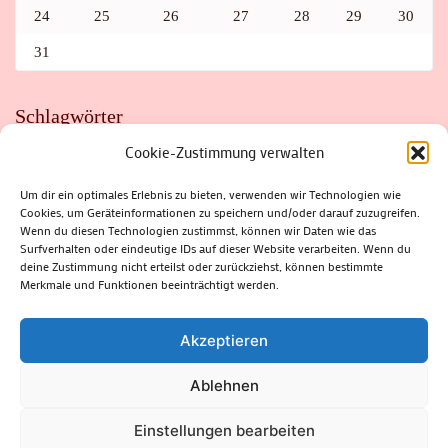
24
25
26
27
28
29
30
31
Schlagwörter
Cookie-Zustimmung verwalten
ADAC
AUTO
AUTOMEILE
BIOSPHÄRENRESERVAT THÜRINGER WALD
BORKENKÄFER
FAHRRAD
FLOHMARKT
FOLK
GEWINNSPIEL
HITZE
Um dir ein optimales Erlebnis zu bieten, verwenden wir Technologien wie
HITZEFALLE AUTO
IRISH DANCE
JAZZ
KABARETT
Cookies, um Geräteinformationen zu speichern und/oder darauf zuzugreifen.
KINDER
KIRMES
KLASSIK
KLEINE SUHLER REIHE
Wenn du diesen Technologien zustimmst, können wir Daten wie das
KRIMI
KULTUR
LESUNG
LOTTO
MEININGEN
PARASITEN
PILZE
SCHLEUSINGEN
SCHULWEG
Surfverhalten oder eindeutige IDs auf dieser Website verarbeiten. Wenn du
SOMMERFERIEN
SPORT
SRH
STADTFEST
deine Zustimmung nicht erteilst oder zurückziehst, können bestimmte
STADTMARKETING
STRASSENSPERRUNG
SUHL
SUHLER FRÜHLING
SUHLER STADTMARKETING
TANZEN
Merkmale und Funktionen beeinträchtigt werden.
THÜRINGENFORST
THÜRINGER WALD
URLAUB
VERANSTALTUNGEN
WALD
WALDBRAND
WINTER
ZELLA-MEHLIS
Akzeptieren
Ablehnen
(c) Rhön-Rennsteig-Verlag 2024. Alle Rechte vorbehalten.
Blossom
Einstellungen bearbeiten