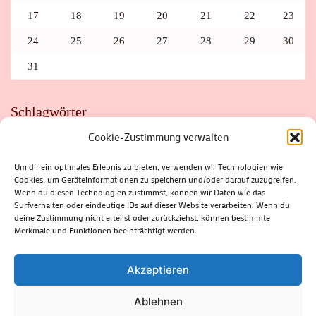
17
18
19
20
21
22
23
24
25
26
27
28
29
30
31
Schlagwörter
Cookie-Zustimmung verwalten
ADAC
AUTO
AUTOMEILE
BIOSPHÄRENRESERVAT THÜRINGER WALD
BORKENKÄFER
FAHRRAD
FLOHMARKT
FOLK
GEWINNSPIEL
HITZE
Um dir ein optimales Erlebnis zu bieten, verwenden wir Technologien wie
HITZEFALLE AUTO
IRISH DANCE
JAZZ
KABARETT
Cookies, um Geräteinformationen zu speichern und/oder darauf zuzugreifen.
KINDER
KIRMES
KLASSIK
KLEINE SUHLER REIHE
Wenn du diesen Technologien zustimmst, können wir Daten wie das
KRIMI
KULTUR
LESUNG
LOTTO
MEININGEN
PARASITEN
PILZE
SCHLEUSINGEN
SCHULWEG
Surfverhalten oder eindeutige IDs auf dieser Website verarbeiten. Wenn du
SOMMERFERIEN
SPORT
SRH
STADTFEST
deine Zustimmung nicht erteilst oder zurückziehst, können bestimmte
STADTMARKETING
STRASSENSPERRUNG
SUHL
SUHLER FRÜHLING
SUHLER STADTMARKETING
TANZEN
Merkmale und Funktionen beeinträchtigt werden.
THÜRINGENFORST
THÜRINGER WALD
URLAUB
VERANSTALTUNGEN
WALD
WALDBRAND
WINTER
ZELLA-MEHLIS
Akzeptieren
Ablehnen