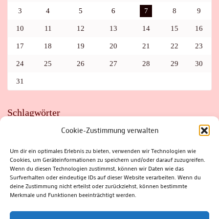
3
4
5
6
7
8
9
10
11
12
13
14
15
16
17
18
19
20
21
22
23
24
25
26
27
28
29
30
31
Schlagwörter
Cookie-Zustimmung verwalten
ADAC
AUTO
AUTOMEILE
BIOSPHÄRENRESERVAT THÜRINGER WALD
BORKENKÄFER
FAHRRAD
FLOHMARKT
FOLK
GEWINNSPIEL
HITZE
Um dir ein optimales Erlebnis zu bieten, verwenden wir Technologien wie
HITZEFALLE AUTO
IRISH DANCE
JAZZ
KABARETT
Cookies, um Geräteinformationen zu speichern und/oder darauf zuzugreifen.
KINDER
KIRMES
KLASSIK
KLEINE SUHLER REIHE
Wenn du diesen Technologien zustimmst, können wir Daten wie das
KRIMI
KULTUR
LESUNG
LOTTO
MEININGEN
PARASITEN
PILZE
SCHLEUSINGEN
SCHULWEG
Surfverhalten oder eindeutige IDs auf dieser Website verarbeiten. Wenn du
SOMMERFERIEN
SPORT
SRH
STADTFEST
deine Zustimmung nicht erteilst oder zurückziehst, können bestimmte
STADTMARKETING
STRASSENSPERRUNG
SUHL
SUHLER FRÜHLING
SUHLER STADTMARKETING
TANZEN
Merkmale und Funktionen beeinträchtigt werden.
THÜRINGENFORST
THÜRINGER WALD
URLAUB
VERANSTALTUNGEN
WALD
WALDBRAND
WINTER
ZELLA-MEHLIS