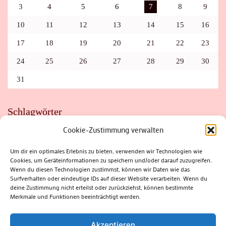
3
4
5
6
7
8
9
10
11
12
13
14
15
16
17
18
19
20
21
22
23
24
25
26
27
28
29
30
31
Schlagwörter
Cookie-Zustimmung verwalten
ADAC
AUTO
AUTOMEILE
BIOSPHÄRENRESERVAT THÜRINGER WALD
BORKENKÄFER
FAHRRAD
FLOHMARKT
FOLK
GEWINNSPIEL
HITZE
Um dir ein optimales Erlebnis zu bieten, verwenden wir Technologien wie
HITZEFALLE AUTO
IRISH DANCE
JAZZ
KABARETT
Cookies, um Geräteinformationen zu speichern und/oder darauf zuzugreifen.
KINDER
KIRMES
KLASSIK
KLEINE SUHLER REIHE
KRIMI
KULTUR
LESUNG
LOTTO
MEININGEN
Wenn du diesen Technologien zustimmst, können wir Daten wie das
PARASITEN
PILZE
SCHLEUSINGEN
SCHULWEG
Surfverhalten oder eindeutige IDs auf dieser Website verarbeiten. Wenn du
SOMMERFERIEN
SPORT
SRH
STADTFEST
deine Zustimmung nicht erteilst oder zurückziehst, können bestimmte
STADTMARKETING
STRASSENSPERRUNG
SUHL
SUHLER FRÜHLING
SUHLER STADTMARKETING
TANZEN
Merkmale und Funktionen beeinträchtigt werden.
THÜRINGENFORST
THÜRINGER WALD
URLAUB
VERANSTALTUNGEN
WALD
WALDBRAND
WINTER
ZELLA-MEHLIS
Akzeptieren