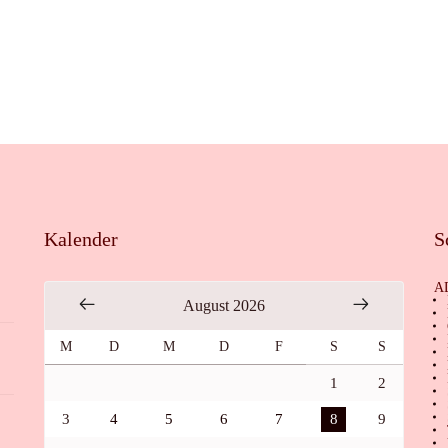
Kalender
S
A
August 2026
M
D
M
D
F
S
S
1
2
3
4
5
6
7
8
9