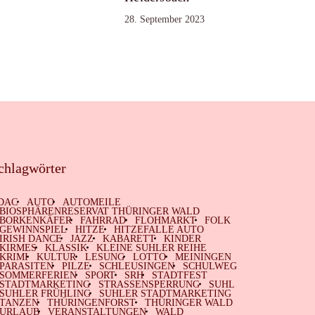
28. September 2023
chlagwörter
DAC
AUTO
AUTOMEILE
BIOSPHÄRENRESERVAT THÜRINGER WALD
BORKENKÄFER
FAHRRAD
FLOHMARKT
FOLK
GEWINNSPIEL
HITZE
HITZEFALLE AUTO
IRISH DANCE
JAZZ
KABARETT
KINDER
KIRMES
KLASSIK
KLEINE SUHLER REIHE
KRIMI
KULTUR
LESUNG
LOTTO
MEININGEN
PARASITEN
PILZE
SCHLEUSINGEN
SCHULWEG
SOMMERFERIEN
SPORT
SRH
STADTFEST
STADTMARKETING
STRASSENSPERRUNG
SUHL
SUHLER FRÜHLING
SUHLER STADTMARKETING
TANZEN
THÜRINGENFORST
THÜRINGER WALD
URLAUB
VERANSTALTUNGEN
WALD