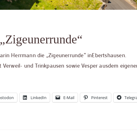
„Zigeunerrunde“
arin Herrmann die „Zigeunerrunde“ inEbertshausen.
it Verweil- und Trinkpausen sowie Vesper ausdem eigene
stodon
LinkedIn
E-Mail
Pinterest
Teleg