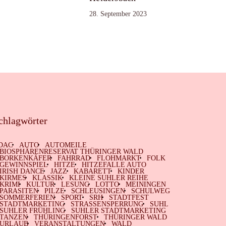
28. September 2023
chlagwörter
DAC
AUTO
AUTOMEILE
BIOSPHÄRENRESERVAT THÜRINGER WALD
BORKENKÄFER
FAHRRAD
FLOHMARKT
FOLK
GEWINNSPIEL
HITZE
HITZEFALLE AUTO
IRISH DANCE
JAZZ
KABARETT
KINDER
KIRMES
KLASSIK
KLEINE SUHLER REIHE
KRIMI
KULTUR
LESUNG
LOTTO
MEININGEN
PARASITEN
PILZE
SCHLEUSINGEN
SCHULWEG
SOMMERFERIEN
SPORT
SRH
STADTFEST
STADTMARKETING
STRASSENSPERRUNG
SUHL
SUHLER FRÜHLING
SUHLER STADTMARKETING
TANZEN
THÜRINGENFORST
THÜRINGER WALD
URLAUB
VERANSTALTUNGEN
WALD