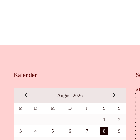
Kalender
S
A
August 2026
M
D
M
D
F
S
S
1
2
3
4
5
6
7
8
9