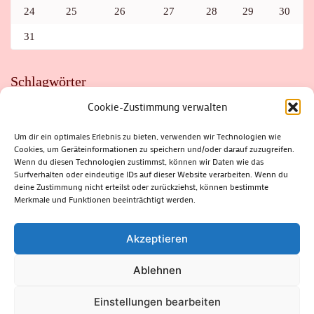
24
25
26
27
28
29
30
31
Schlagwörter
Cookie-Zustimmung verwalten
ADAC
AUTO
AUTOMEILE
BIOSPHÄRENRESERVAT THÜRINGER WALD
BORKENKÄFER
FAHRRAD
FLOHMARKT
FOLK
GEWINNSPIEL
HITZE
Um dir ein optimales Erlebnis zu bieten, verwenden wir Technologien wie
HITZEFALLE AUTO
IRISH DANCE
JAZZ
KABARETT
Cookies, um Geräteinformationen zu speichern und/oder darauf zuzugreifen.
KINDER
KIRMES
KLASSIK
KLEINE SUHLER REIHE
Wenn du diesen Technologien zustimmst, können wir Daten wie das
KRIMI
KULTUR
LESUNG
LOTTO
MEININGEN
PARASITEN
PILZE
SCHLEUSINGEN
SCHULWEG
Surfverhalten oder eindeutige IDs auf dieser Website verarbeiten. Wenn du
SOMMERFERIEN
SPORT
SRH
STADTFEST
deine Zustimmung nicht erteilst oder zurückziehst, können bestimmte
STADTMARKETING
STRASSENSPERRUNG
SUHL
SUHLER FRÜHLING
SUHLER STADTMARKETING
TANZEN
Merkmale und Funktionen beeinträchtigt werden.
THÜRINGENFORST
THÜRINGER WALD
URLAUB
VERANSTALTUNGEN
WALD
WALDBRAND
WINTER
ZELLA-MEHLIS
Akzeptieren
Ablehnen
(c) Rhön-Rennsteig-Verlag 2024. Alle Rechte vorbehalten.
Blossom
Einstellungen bearbeiten