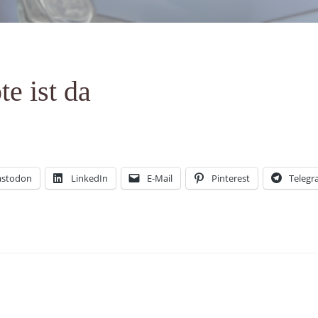
e ist da
stodon
LinkedIn
E-Mail
Pinterest
Teleg