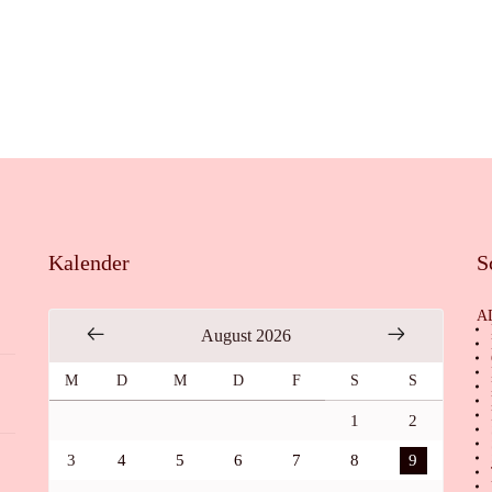
Kalender
S
A
August 2026
M
D
M
D
F
S
S
1
2
3
4
5
6
7
8
9