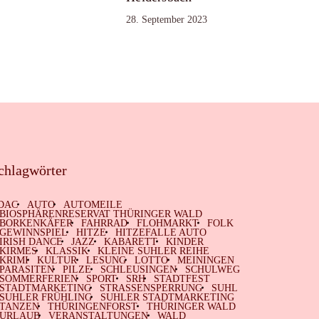
28. September 2023
chlagwörter
DAC
AUTO
AUTOMEILE
BIOSPHÄRENRESERVAT THÜRINGER WALD
BORKENKÄFER
FAHRRAD
FLOHMARKT
FOLK
GEWINNSPIEL
HITZE
HITZEFALLE AUTO
IRISH DANCE
JAZZ
KABARETT
KINDER
KIRMES
KLASSIK
KLEINE SUHLER REIHE
KRIMI
KULTUR
LESUNG
LOTTO
MEININGEN
PARASITEN
PILZE
SCHLEUSINGEN
SCHULWEG
SOMMERFERIEN
SPORT
SRH
STADTFEST
STADTMARKETING
STRASSENSPERRUNG
SUHL
SUHLER FRÜHLING
SUHLER STADTMARKETING
TANZEN
THÜRINGENFORST
THÜRINGER WALD
URLAUB
VERANSTALTUNGEN
WALD