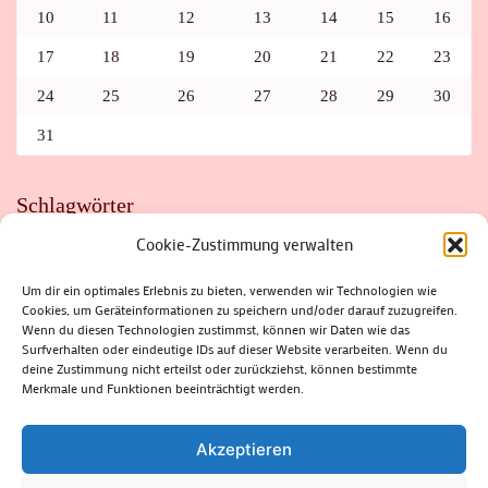
10
11
12
13
14
15
16
17
18
19
20
21
22
23
24
25
26
27
28
29
30
31
Schlagwörter
Cookie-Zustimmung verwalten
ADAC
AUTO
AUTOMEILE
BIOSPHÄRENRESERVAT THÜRINGER WALD
BORKENKÄFER
FAHRRAD
FLOHMARKT
FOLK
GEWINNSPIEL
HITZE
Um dir ein optimales Erlebnis zu bieten, verwenden wir Technologien wie
HITZEFALLE AUTO
IRISH DANCE
JAZZ
KABARETT
Cookies, um Geräteinformationen zu speichern und/oder darauf zuzugreifen.
KINDER
KIRMES
KLASSIK
KLEINE SUHLER REIHE
Wenn du diesen Technologien zustimmst, können wir Daten wie das
KRIMI
KULTUR
LESUNG
LOTTO
MEININGEN
PARASITEN
PILZE
SCHLEUSINGEN
SCHULWEG
Surfverhalten oder eindeutige IDs auf dieser Website verarbeiten. Wenn du
SOMMERFERIEN
SPORT
SRH
STADTFEST
deine Zustimmung nicht erteilst oder zurückziehst, können bestimmte
STADTMARKETING
STRASSENSPERRUNG
SUHL
SUHLER FRÜHLING
SUHLER STADTMARKETING
TANZEN
Merkmale und Funktionen beeinträchtigt werden.
THÜRINGENFORST
THÜRINGER WALD
URLAUB
VERANSTALTUNGEN
WALD
WALDBRAND
WINTER
ZELLA-MEHLIS
Akzeptieren