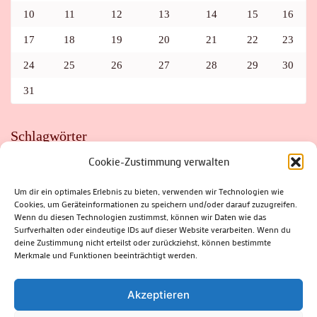
10
11
12
13
14
15
16
17
18
19
20
21
22
23
24
25
26
27
28
29
30
31
Schlagwörter
Cookie-Zustimmung verwalten
ADAC
AUTO
AUTOMEILE
BIOSPHÄRENRESERVAT THÜRINGER WALD
BORKENKÄFER
FAHRRAD
FLOHMARKT
FOLK
GEWINNSPIEL
HITZE
Um dir ein optimales Erlebnis zu bieten, verwenden wir Technologien wie
HITZEFALLE AUTO
IRISH DANCE
JAZZ
KABARETT
Cookies, um Geräteinformationen zu speichern und/oder darauf zuzugreifen.
KINDER
KIRMES
KLASSIK
KLEINE SUHLER REIHE
Wenn du diesen Technologien zustimmst, können wir Daten wie das
KRIMI
KULTUR
LESUNG
LOTTO
MEININGEN
PARASITEN
PILZE
SCHLEUSINGEN
SCHULWEG
Surfverhalten oder eindeutige IDs auf dieser Website verarbeiten. Wenn du
SOMMERFERIEN
SPORT
SRH
STADTFEST
deine Zustimmung nicht erteilst oder zurückziehst, können bestimmte
STADTMARKETING
STRASSENSPERRUNG
SUHL
SUHLER FRÜHLING
SUHLER STADTMARKETING
TANZEN
Merkmale und Funktionen beeinträchtigt werden.
THÜRINGENFORST
THÜRINGER WALD
URLAUB
VERANSTALTUNGEN
WALD
WALDBRAND
WINTER
ZELLA-MEHLIS
Akzeptieren