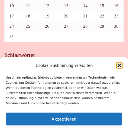
10
11
12
13
14
15
16
17
18
19
20
21
22
23
24
25
26
27
28
29
30
31
Schlagwörter
Cookie-Zustimmung verwalten
ADAC
AUTO
AUTOMEILE
BIOSPHÄRENRESERVAT THÜRINGER WALD
BORKENKÄFER
FAHRRAD
FLOHMARKT
FOLK
GEWINNSPIEL
HITZE
Um dir ein optimales Erlebnis zu bieten, verwenden wir Technologien wie
HITZEFALLE AUTO
IRISH DANCE
JAZZ
KABARETT
Cookies, um Geräteinformationen zu speichern und/oder darauf zuzugreifen.
KINDER
KIRMES
KLASSIK
KLEINE SUHLER REIHE
Wenn du diesen Technologien zustimmst, können wir Daten wie das
KRIMI
KULTUR
LESUNG
LOTTO
MEININGEN
PARASITEN
PILZE
SCHLEUSINGEN
SCHULWEG
Surfverhalten oder eindeutige IDs auf dieser Website verarbeiten. Wenn du
SOMMERFERIEN
SPORT
SRH
STADTFEST
deine Zustimmung nicht erteilst oder zurückziehst, können bestimmte
STADTMARKETING
STRASSENSPERRUNG
SUHL
SUHLER FRÜHLING
SUHLER STADTMARKETING
TANZEN
Merkmale und Funktionen beeinträchtigt werden.
THÜRINGENFORST
THÜRINGER WALD
URLAUB
VERANSTALTUNGEN
WALD
WALDBRAND
WINTER
ZELLA-MEHLIS
Akzeptieren