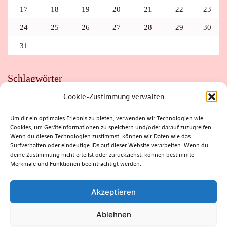
17
18
19
20
21
22
23
24
25
26
27
28
29
30
31
Schlagwörter
Cookie-Zustimmung verwalten
ADAC
AUTO
AUTOMEILE
BIOSPHÄRENRESERVAT THÜRINGER WALD
BORKENKÄFER
FAHRRAD
FLOHMARKT
FOLK
GEWINNSPIEL
HITZE
Um dir ein optimales Erlebnis zu bieten, verwenden wir Technologien wie
HITZEFALLE AUTO
IRISH DANCE
JAZZ
KABARETT
Cookies, um Geräteinformationen zu speichern und/oder darauf zuzugreifen.
KINDER
KIRMES
KLASSIK
KLEINE SUHLER REIHE
Wenn du diesen Technologien zustimmst, können wir Daten wie das
KRIMI
KULTUR
LESUNG
LOTTO
MEININGEN
PARASITEN
PILZE
SCHLEUSINGEN
SCHULWEG
Surfverhalten oder eindeutige IDs auf dieser Website verarbeiten. Wenn du
SOMMERFERIEN
SPORT
SRH
STADTFEST
deine Zustimmung nicht erteilst oder zurückziehst, können bestimmte
STADTMARKETING
STRASSENSPERRUNG
SUHL
SUHLER FRÜHLING
SUHLER STADTMARKETING
TANZEN
Merkmale und Funktionen beeinträchtigt werden.
THÜRINGENFORST
THÜRINGER WALD
URLAUB
VERANSTALTUNGEN
WALD
WALDBRAND
WINTER
ZELLA-MEHLIS
Akzeptieren
Ablehnen