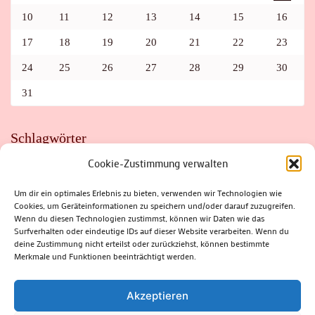
10
11
12
13
14
15
16
17
18
19
20
21
22
23
24
25
26
27
28
29
30
31
Schlagwörter
Cookie-Zustimmung verwalten
ADAC
AUTO
AUTOMEILE
BIOSPHÄRENRESERVAT THÜRINGER WALD
BORKENKÄFER
FAHRRAD
FLOHMARKT
FOLK
GEWINNSPIEL
HITZE
Um dir ein optimales Erlebnis zu bieten, verwenden wir Technologien wie
HITZEFALLE AUTO
IRISH DANCE
JAZZ
KABARETT
Cookies, um Geräteinformationen zu speichern und/oder darauf zuzugreifen.
KINDER
KIRMES
KLASSIK
KLEINE SUHLER REIHE
Wenn du diesen Technologien zustimmst, können wir Daten wie das
KRIMI
KULTUR
LESUNG
LOTTO
MEININGEN
PARASITEN
PILZE
SCHLEUSINGEN
SCHULWEG
Surfverhalten oder eindeutige IDs auf dieser Website verarbeiten. Wenn du
SOMMERFERIEN
SPORT
SRH
STADTFEST
deine Zustimmung nicht erteilst oder zurückziehst, können bestimmte
STADTMARKETING
STRASSENSPERRUNG
SUHL
SUHLER FRÜHLING
SUHLER STADTMARKETING
TANZEN
Merkmale und Funktionen beeinträchtigt werden.
THÜRINGENFORST
THÜRINGER WALD
URLAUB
VERANSTALTUNGEN
WALD
WALDBRAND
WINTER
ZELLA-MEHLIS
Akzeptieren