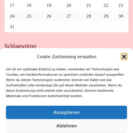
17
18
19
20
21
22
23
24
25
26
27
28
29
30
31
Schlagwörter
Cookie-Zustimmung verwalten
ADAC
AUTO
AUTOMEILE
BIOSPHÄRENRESERVAT THÜRINGER WALD
BORKENKÄFER
FAHRRAD
FLOHMARKT
FOLK
GEWINNSPIEL
HITZE
Um dir ein optimales Erlebnis zu bieten, verwenden wir Technologien wie
HITZEFALLE AUTO
IRISH DANCE
JAZZ
KABARETT
Cookies, um Geräteinformationen zu speichern und/oder darauf zuzugreifen.
KINDER
KIRMES
KLASSIK
KLEINE SUHLER REIHE
Wenn du diesen Technologien zustimmst, können wir Daten wie das
KRIMI
KULTUR
LESUNG
LOTTO
MEININGEN
PARASITEN
PILZE
SCHLEUSINGEN
SCHULWEG
Surfverhalten oder eindeutige IDs auf dieser Website verarbeiten. Wenn du
SOMMERFERIEN
SPORT
SRH
STADTFEST
deine Zustimmung nicht erteilst oder zurückziehst, können bestimmte
STADTMARKETING
STRASSENSPERRUNG
SUHL
SUHLER FRÜHLING
SUHLER STADTMARKETING
TANZEN
Merkmale und Funktionen beeinträchtigt werden.
THÜRINGENFORST
THÜRINGER WALD
URLAUB
VERANSTALTUNGEN
WALD
WALDBRAND
WINTER
ZELLA-MEHLIS
Akzeptieren
Ablehnen