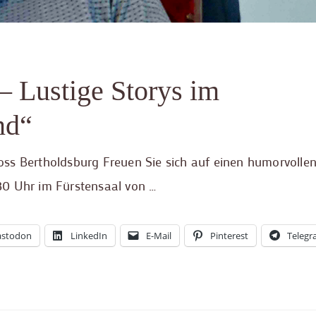
 Lustige Storys im
nd“
ss Bertholdsburg Freuen Sie sich auf einen humorvolle
30 Uhr im Fürstensaal von …
stodon
LinkedIn
E-Mail
Pinterest
Teleg