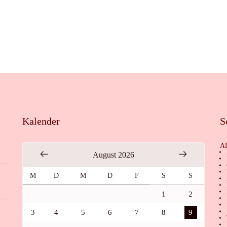
Kalender
S
A
August 2026
M
D
M
D
F
S
S
1
2
3
4
5
6
7
8
9