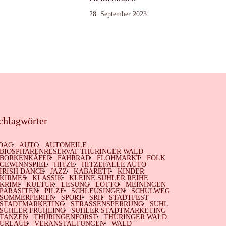
28. September 2023
chlagwörter
DAC
AUTO
AUTOMEILE
BIOSPHÄRENRESERVAT THÜRINGER WALD
BORKENKÄFER
FAHRRAD
FLOHMARKT
FOLK
GEWINNSPIEL
HITZE
HITZEFALLE AUTO
IRISH DANCE
JAZZ
KABARETT
KINDER
KIRMES
KLASSIK
KLEINE SUHLER REIHE
KRIMI
KULTUR
LESUNG
LOTTO
MEININGEN
PARASITEN
PILZE
SCHLEUSINGEN
SCHULWEG
SOMMERFERIEN
SPORT
SRH
STADTFEST
STADTMARKETING
STRASSENSPERRUNG
SUHL
SUHLER FRÜHLING
SUHLER STADTMARKETING
TANZEN
THÜRINGENFORST
THÜRINGER WALD
URLAUB
VERANSTALTUNGEN
WALD