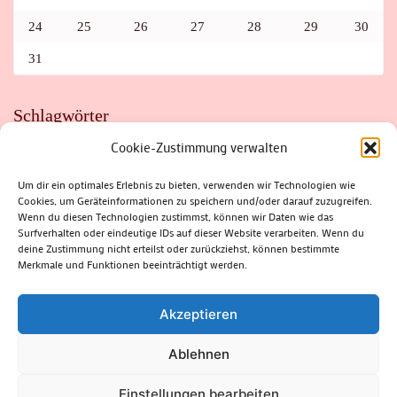
24
25
26
27
28
29
30
31
Schlagwörter
Cookie-Zustimmung verwalten
ADAC
AUTO
AUTOMEILE
BIOSPHÄRENRESERVAT THÜRINGER WALD
BORKENKÄFER
FAHRRAD
FLOHMARKT
FOLK
GEWINNSPIEL
HITZE
Um dir ein optimales Erlebnis zu bieten, verwenden wir Technologien wie
HITZEFALLE AUTO
IRISH DANCE
JAZZ
KABARETT
Cookies, um Geräteinformationen zu speichern und/oder darauf zuzugreifen.
KINDER
KIRMES
KLASSIK
KLEINE SUHLER REIHE
Wenn du diesen Technologien zustimmst, können wir Daten wie das
KRIMI
KULTUR
LESUNG
LOTTO
MEININGEN
PARASITEN
PILZE
SCHLEUSINGEN
SCHULWEG
Surfverhalten oder eindeutige IDs auf dieser Website verarbeiten. Wenn du
SOMMERFERIEN
SPORT
SRH
STADTFEST
deine Zustimmung nicht erteilst oder zurückziehst, können bestimmte
STADTMARKETING
STRASSENSPERRUNG
SUHL
SUHLER FRÜHLING
SUHLER STADTMARKETING
TANZEN
Merkmale und Funktionen beeinträchtigt werden.
THÜRINGENFORST
THÜRINGER WALD
URLAUB
VERANSTALTUNGEN
WALD
WALDBRAND
WINTER
ZELLA-MEHLIS
Akzeptieren
Ablehnen
(c) Rhön-Rennsteig-Verlag 2024. Alle Rechte vorbehalten.
Blossom
Einstellungen bearbeiten