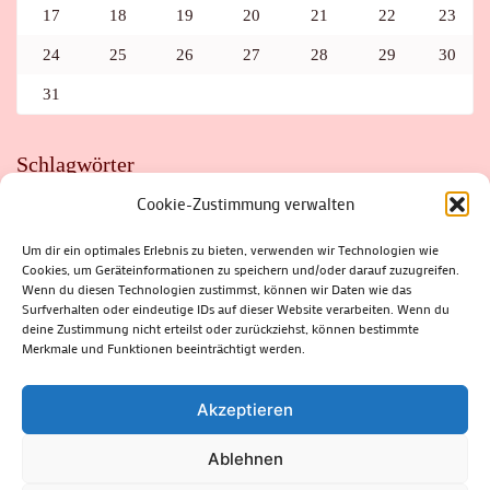
17
18
19
20
21
22
23
24
25
26
27
28
29
30
31
Schlagwörter
Cookie-Zustimmung verwalten
ADAC
AUTO
AUTOMEILE
BIOSPHÄRENRESERVAT THÜRINGER WALD
BORKENKÄFER
FAHRRAD
FLOHMARKT
FOLK
GEWINNSPIEL
HITZE
Um dir ein optimales Erlebnis zu bieten, verwenden wir Technologien wie
HITZEFALLE AUTO
IRISH DANCE
JAZZ
KABARETT
Cookies, um Geräteinformationen zu speichern und/oder darauf zuzugreifen.
KINDER
KIRMES
KLASSIK
KLEINE SUHLER REIHE
Wenn du diesen Technologien zustimmst, können wir Daten wie das
KRIMI
KULTUR
LESUNG
LOTTO
MEININGEN
PARASITEN
PILZE
SCHLEUSINGEN
SCHULWEG
Surfverhalten oder eindeutige IDs auf dieser Website verarbeiten. Wenn du
SOMMERFERIEN
SPORT
SRH
STADTFEST
deine Zustimmung nicht erteilst oder zurückziehst, können bestimmte
STADTMARKETING
STRASSENSPERRUNG
SUHL
SUHLER FRÜHLING
SUHLER STADTMARKETING
TANZEN
Merkmale und Funktionen beeinträchtigt werden.
THÜRINGENFORST
THÜRINGER WALD
URLAUB
VERANSTALTUNGEN
WALD
WALDBRAND
WINTER
ZELLA-MEHLIS
Akzeptieren
Ablehnen