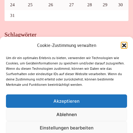
24
25
26
27
28
29
30
31
Schlagwörter
Cookie-Zustimmung verwalten
ADAC
AUTO
AUTOMEILE
BIOSPHÄRENRESERVAT THÜRINGER WALD
BORKENKÄFER
FAHRRAD
FLOHMARKT
FOLK
GEWINNSPIEL
HITZE
Um dir ein optimales Erlebnis zu bieten, verwenden wir Technologien wie
HITZEFALLE AUTO
IRISH DANCE
JAZZ
KABARETT
Cookies, um Geräteinformationen zu speichern und/oder darauf zuzugreifen.
KINDER
KIRMES
KLASSIK
KLEINE SUHLER REIHE
Wenn du diesen Technologien zustimmst, können wir Daten wie das
KRIMI
KULTUR
LESUNG
LOTTO
MEININGEN
PARASITEN
PILZE
SCHLEUSINGEN
SCHULWEG
Surfverhalten oder eindeutige IDs auf dieser Website verarbeiten. Wenn du
SOMMERFERIEN
SPORT
SRH
STADTFEST
deine Zustimmung nicht erteilst oder zurückziehst, können bestimmte
STADTMARKETING
STRASSENSPERRUNG
SUHL
SUHLER FRÜHLING
SUHLER STADTMARKETING
TANZEN
Merkmale und Funktionen beeinträchtigt werden.
THÜRINGENFORST
THÜRINGER WALD
URLAUB
VERANSTALTUNGEN
WALD
WALDBRAND
WINTER
ZELLA-MEHLIS
Akzeptieren
Ablehnen
(c) Rhön-Rennsteig-Verlag 2024. Alle Rechte vorbehalten.
Blossom
Einstellungen bearbeiten