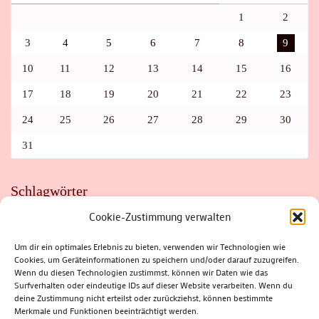
1
2
3
4
5
6
7
8
9
10
11
12
13
14
15
16
17
18
19
20
21
22
23
24
25
26
27
28
29
30
31
Schlagwörter
Cookie-Zustimmung verwalten
ADAC
AUTO
AUTOMEILE
BIOSPHÄRENRESERVAT THÜRINGER WALD
BORKENKÄFER
FAHRRAD
FLOHMARKT
FOLK
GEWINNSPIEL
HITZE
Um dir ein optimales Erlebnis zu bieten, verwenden wir Technologien wie
HITZEFALLE AUTO
IRISH DANCE
JAZZ
KABARETT
Cookies, um Geräteinformationen zu speichern und/oder darauf zuzugreifen.
KINDER
KIRMES
KLASSIK
KLEINE SUHLER REIHE
Wenn du diesen Technologien zustimmst, können wir Daten wie das
KRIMI
KULTUR
LESUNG
LOTTO
MEININGEN
PARASITEN
PILZE
SCHLEUSINGEN
SCHULWEG
Surfverhalten oder eindeutige IDs auf dieser Website verarbeiten. Wenn du
SOMMERFERIEN
SPORT
SRH
STADTFEST
deine Zustimmung nicht erteilst oder zurückziehst, können bestimmte
STADTMARKETING
STRASSENSPERRUNG
SUHL
SUHLER FRÜHLING
SUHLER STADTMARKETING
TANZEN
Merkmale und Funktionen beeinträchtigt werden.
THÜRINGENFORST
THÜRINGER WALD
URLAUB