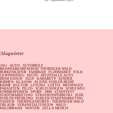
chlagwörter
DAC
AUTO
AUTOMEILE
BIOSPHÄRENRESERVAT THÜRINGER WALD
BORKENKÄFER
FAHRRAD
FLOHMARKT
FOLK
GEWINNSPIEL
HITZE
HITZEFALLE AUTO
IRISH DANCE
JAZZ
KABARETT
KINDER
KIRMES
KLASSIK
KLEINE SUHLER REIHE
KRIMI
KULTUR
LESUNG
LOTTO
MEININGEN
PARASITEN
PILZE
SCHLEUSINGEN
SCHULWEG
SOMMERFERIEN
SPORT
SRH
STADTFEST
STADTMARKETING
STRASSENSPERRUNG
SUHL
SUHLER FRÜHLING
SUHLER STADTMARKETING
TANZEN
THÜRINGENFORST
THÜRINGER WALD
URLAUB
VERANSTALTUNGEN
WALD
WALDBRAND
WINTER
ZELLA-MEHLIS