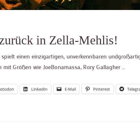
zurück in Zella-Mehlis!
spielt einen einzigartigen, unverkennbaren undgroßarti
hren mit Größen wie JoeBonamassa, Rory Gallagher …
stodon
LinkedIn
E-Mail
Pinterest
Teleg