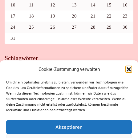
10
11
12
13
14
15
16
17
18
19
20
21
22
23
24
25
26
27
28
29
30
31
Schlagwörter
Cookie-Zustimmung verwalten
ADAC
AUTO
AUTOMEILE
BIOSPHÄRENRESERVAT THÜRINGER WALD
BORKENKÄFER
FAHRRAD
FLOHMARKT
FOLK
GEWINNSPIEL
HITZE
Um dir ein optimales Erlebnis zu bieten, verwenden wir Technologien wie
HITZEFALLE AUTO
IRISH DANCE
JAZZ
KABARETT
Cookies, um Geräteinformationen zu speichern und/oder darauf zuzugreifen.
KINDER
KIRMES
KLASSIK
KLEINE SUHLER REIHE
Wenn du diesen Technologien zustimmst, können wir Daten wie das
KRIMI
KULTUR
LESUNG
LOTTO
MEININGEN
PARASITEN
PILZE
SCHLEUSINGEN
SCHULWEG
Surfverhalten oder eindeutige IDs auf dieser Website verarbeiten. Wenn du
SOMMERFERIEN
SPORT
SRH
STADTFEST
deine Zustimmung nicht erteilst oder zurückziehst, können bestimmte
STADTMARKETING
STRASSENSPERRUNG
SUHL
SUHLER FRÜHLING
SUHLER STADTMARKETING
TANZEN
Merkmale und Funktionen beeinträchtigt werden.
THÜRINGENFORST
THÜRINGER WALD
URLAUB
VERANSTALTUNGEN
WALD
WALDBRAND
WINTER
ZELLA-MEHLIS
Akzeptieren