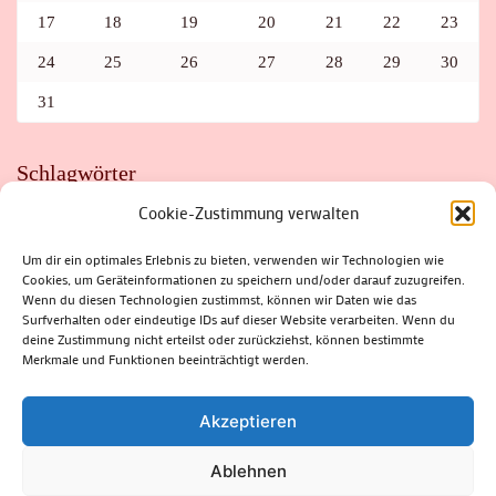
17
18
19
20
21
22
23
24
25
26
27
28
29
30
31
Schlagwörter
Cookie-Zustimmung verwalten
ADAC
AUTO
AUTOMEILE
BIOSPHÄRENRESERVAT THÜRINGER WALD
BORKENKÄFER
FAHRRAD
FLOHMARKT
FOLK
GEWINNSPIEL
HITZE
Um dir ein optimales Erlebnis zu bieten, verwenden wir Technologien wie
HITZEFALLE AUTO
IRISH DANCE
JAZZ
KABARETT
Cookies, um Geräteinformationen zu speichern und/oder darauf zuzugreifen.
KINDER
KIRMES
KLASSIK
KLEINE SUHLER REIHE
Wenn du diesen Technologien zustimmst, können wir Daten wie das
KRIMI
KULTUR
LESUNG
LOTTO
MEININGEN
PARASITEN
PILZE
SCHLEUSINGEN
SCHULWEG
Surfverhalten oder eindeutige IDs auf dieser Website verarbeiten. Wenn du
SOMMERFERIEN
SPORT
SRH
STADTFEST
deine Zustimmung nicht erteilst oder zurückziehst, können bestimmte
STADTMARKETING
STRASSENSPERRUNG
SUHL
SUHLER FRÜHLING
SUHLER STADTMARKETING
TANZEN
Merkmale und Funktionen beeinträchtigt werden.
THÜRINGENFORST
THÜRINGER WALD
URLAUB
VERANSTALTUNGEN
WALD
WALDBRAND
WINTER
ZELLA-MEHLIS
Akzeptieren
Ablehnen