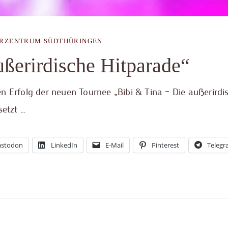
RZENTRUM SÜDTHÜRINGEN
ußerirdische Hitparade“
n Erfolg der neuen Tournee „Bibi & Tina – Die außerirdi
setzt …
stodon
LinkedIn
E-Mail
Pinterest
Teleg