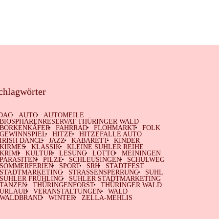
chlagwörter
DAC
AUTO
AUTOMEILE
BIOSPHÄRENRESERVAT THÜRINGER WALD
BORKENKÄFER
FAHRRAD
FLOHMARKT
FOLK
GEWINNSPIEL
HITZE
HITZEFALLE AUTO
IRISH DANCE
JAZZ
KABARETT
KINDER
KIRMES
KLASSIK
KLEINE SUHLER REIHE
KRIMI
KULTUR
LESUNG
LOTTO
MEININGEN
PARASITEN
PILZE
SCHLEUSINGEN
SCHULWEG
SOMMERFERIEN
SPORT
SRH
STADTFEST
STADTMARKETING
STRASSENSPERRUNG
SUHL
SUHLER FRÜHLING
SUHLER STADTMARKETING
TANZEN
THÜRINGENFORST
THÜRINGER WALD
URLAUB
VERANSTALTUNGEN
WALD
WALDBRAND
WINTER
ZELLA-MEHLIS