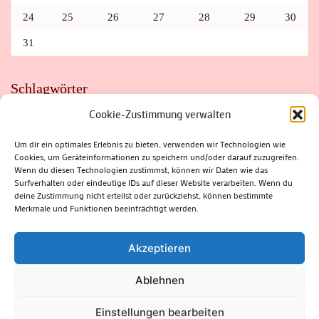
24
25
26
27
28
29
30
31
Schlagwörter
Cookie-Zustimmung verwalten
ADAC
AUTO
AUTOMEILE
BIOSPHÄRENRESERVAT THÜRINGER WALD
BORKENKÄFER
FAHRRAD
FLOHMARKT
FOLK
GEWINNSPIEL
HITZE
Um dir ein optimales Erlebnis zu bieten, verwenden wir Technologien wie
HITZEFALLE AUTO
IRISH DANCE
JAZZ
KABARETT
Cookies, um Geräteinformationen zu speichern und/oder darauf zuzugreifen.
KINDER
KIRMES
KLASSIK
KLEINE SUHLER REIHE
Wenn du diesen Technologien zustimmst, können wir Daten wie das
KRIMI
KULTUR
LESUNG
LOTTO
MEININGEN
PARASITEN
PILZE
SCHLEUSINGEN
SCHULWEG
Surfverhalten oder eindeutige IDs auf dieser Website verarbeiten. Wenn du
SOMMERFERIEN
SPORT
SRH
STADTFEST
deine Zustimmung nicht erteilst oder zurückziehst, können bestimmte
STADTMARKETING
STRASSENSPERRUNG
SUHL
SUHLER FRÜHLING
SUHLER STADTMARKETING
TANZEN
Merkmale und Funktionen beeinträchtigt werden.
THÜRINGENFORST
THÜRINGER WALD
URLAUB
VERANSTALTUNGEN
WALD
WALDBRAND
WINTER
ZELLA-MEHLIS
Akzeptieren
Ablehnen
(c) Rhön-Rennsteig-Verlag 2024. Alle Rechte vorbehalten.
Blossom
Einstellungen bearbeiten