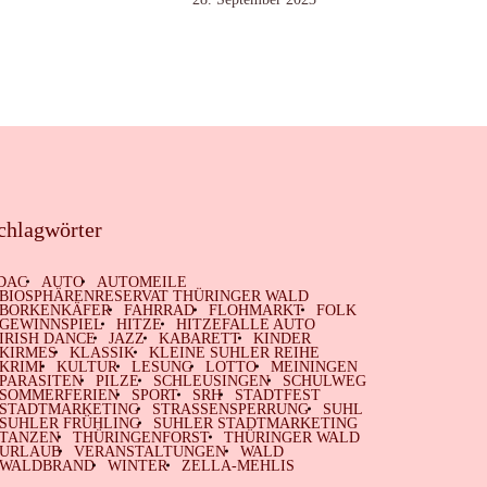
chlagwörter
DAC
AUTO
AUTOMEILE
BIOSPHÄRENRESERVAT THÜRINGER WALD
BORKENKÄFER
FAHRRAD
FLOHMARKT
FOLK
GEWINNSPIEL
HITZE
HITZEFALLE AUTO
IRISH DANCE
JAZZ
KABARETT
KINDER
KIRMES
KLASSIK
KLEINE SUHLER REIHE
KRIMI
KULTUR
LESUNG
LOTTO
MEININGEN
PARASITEN
PILZE
SCHLEUSINGEN
SCHULWEG
SOMMERFERIEN
SPORT
SRH
STADTFEST
STADTMARKETING
STRASSENSPERRUNG
SUHL
SUHLER FRÜHLING
SUHLER STADTMARKETING
TANZEN
THÜRINGENFORST
THÜRINGER WALD
URLAUB
VERANSTALTUNGEN
WALD
WALDBRAND
WINTER
ZELLA-MEHLIS