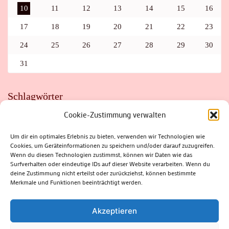
10
11
12
13
14
15
16
17
18
19
20
21
22
23
24
25
26
27
28
29
30
31
Schlagwörter
Cookie-Zustimmung verwalten
ADAC
AUTO
AUTOMEILE
BIOSPHÄRENRESERVAT THÜRINGER WALD
BORKENKÄFER
FAHRRAD
FLOHMARKT
FOLK
GEWINNSPIEL
HITZE
Um dir ein optimales Erlebnis zu bieten, verwenden wir Technologien wie
HITZEFALLE AUTO
IRISH DANCE
JAZZ
KABARETT
Cookies, um Geräteinformationen zu speichern und/oder darauf zuzugreifen.
KINDER
KIRMES
KLASSIK
KLEINE SUHLER REIHE
Wenn du diesen Technologien zustimmst, können wir Daten wie das
KRIMI
KULTUR
LESUNG
LOTTO
MEININGEN
PARASITEN
PILZE
SCHLEUSINGEN
SCHULWEG
Surfverhalten oder eindeutige IDs auf dieser Website verarbeiten. Wenn du
SOMMERFERIEN
SPORT
SRH
STADTFEST
deine Zustimmung nicht erteilst oder zurückziehst, können bestimmte
STADTMARKETING
STRASSENSPERRUNG
SUHL
SUHLER FRÜHLING
SUHLER STADTMARKETING
TANZEN
Merkmale und Funktionen beeinträchtigt werden.
THÜRINGENFORST
THÜRINGER WALD
URLAUB
VERANSTALTUNGEN
WALD
WALDBRAND
WINTER
ZELLA-MEHLIS
Akzeptieren