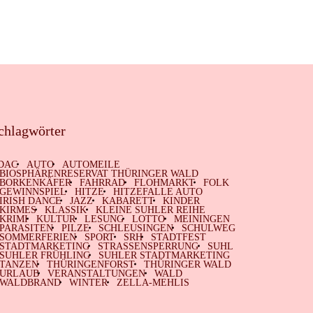
chlagwörter
DAC
AUTO
AUTOMEILE
BIOSPHÄRENRESERVAT THÜRINGER WALD
BORKENKÄFER
FAHRRAD
FLOHMARKT
FOLK
GEWINNSPIEL
HITZE
HITZEFALLE AUTO
IRISH DANCE
JAZZ
KABARETT
KINDER
KIRMES
KLASSIK
KLEINE SUHLER REIHE
KRIMI
KULTUR
LESUNG
LOTTO
MEININGEN
PARASITEN
PILZE
SCHLEUSINGEN
SCHULWEG
SOMMERFERIEN
SPORT
SRH
STADTFEST
STADTMARKETING
STRASSENSPERRUNG
SUHL
SUHLER FRÜHLING
SUHLER STADTMARKETING
TANZEN
THÜRINGENFORST
THÜRINGER WALD
URLAUB
VERANSTALTUNGEN
WALD
WALDBRAND
WINTER
ZELLA-MEHLIS