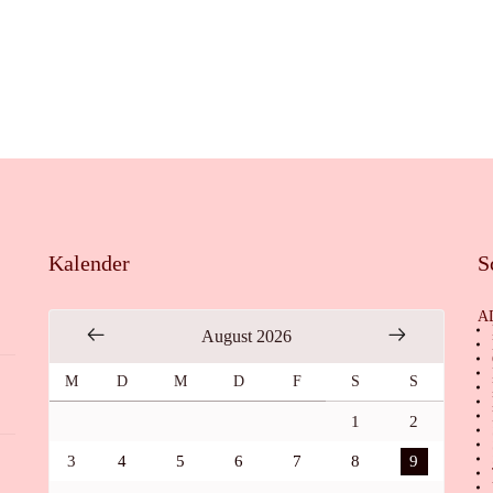
Kalender
S
A
August 2026
M
D
M
D
F
S
S
1
2
3
4
5
6
7
8
9