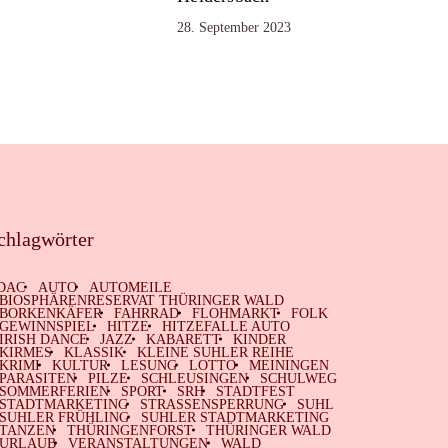
28. September 2023
chlagwörter
DAC
AUTO
AUTOMEILE
BIOSPHÄRENRESERVAT THÜRINGER WALD
BORKENKÄFER
FAHRRAD
FLOHMARKT
FOLK
GEWINNSPIEL
HITZE
HITZEFALLE AUTO
IRISH DANCE
JAZZ
KABARETT
KINDER
KIRMES
KLASSIK
KLEINE SUHLER REIHE
KRIMI
KULTUR
LESUNG
LOTTO
MEININGEN
PARASITEN
PILZE
SCHLEUSINGEN
SCHULWEG
SOMMERFERIEN
SPORT
SRH
STADTFEST
STADTMARKETING
STRASSENSPERRUNG
SUHL
SUHLER FRÜHLING
SUHLER STADTMARKETING
TANZEN
THÜRINGENFORST
THÜRINGER WALD
URLAUB
VERANSTALTUNGEN
WALD