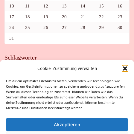
10
11
12
13
14
15
16
17
18
19
20
21
22
23
24
25
26
27
28
29
30
31
Schlagwörter
Cookie-Zustimmung verwalten
ADAC
AUTO
AUTOMEILE
BIOSPHÄRENRESERVAT THÜRINGER WALD
BORKENKÄFER
FAHRRAD
FLOHMARKT
FOLK
GEWINNSPIEL
HITZE
Um dir ein optimales Erlebnis zu bieten, verwenden wir Technologien wie
HITZEFALLE AUTO
IRISH DANCE
JAZZ
KABARETT
Cookies, um Geräteinformationen zu speichern und/oder darauf zuzugreifen.
KINDER
KIRMES
KLASSIK
KLEINE SUHLER REIHE
Wenn du diesen Technologien zustimmst, können wir Daten wie das
KRIMI
KULTUR
LESUNG
LOTTO
MEININGEN
PARASITEN
PILZE
SCHLEUSINGEN
SCHULWEG
Surfverhalten oder eindeutige IDs auf dieser Website verarbeiten. Wenn du
SOMMERFERIEN
SPORT
SRH
STADTFEST
deine Zustimmung nicht erteilst oder zurückziehst, können bestimmte
STADTMARKETING
STRASSENSPERRUNG
SUHL
SUHLER FRÜHLING
SUHLER STADTMARKETING
TANZEN
Merkmale und Funktionen beeinträchtigt werden.
THÜRINGENFORST
THÜRINGER WALD
URLAUB
VERANSTALTUNGEN
WALD
WALDBRAND
WINTER
ZELLA-MEHLIS
Akzeptieren