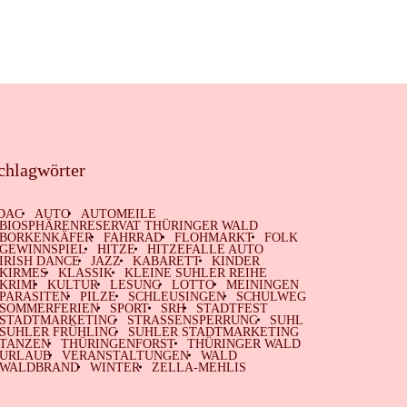
chlagwörter
DAC
AUTO
AUTOMEILE
BIOSPHÄRENRESERVAT THÜRINGER WALD
BORKENKÄFER
FAHRRAD
FLOHMARKT
FOLK
GEWINNSPIEL
HITZE
HITZEFALLE AUTO
IRISH DANCE
JAZZ
KABARETT
KINDER
KIRMES
KLASSIK
KLEINE SUHLER REIHE
KRIMI
KULTUR
LESUNG
LOTTO
MEININGEN
PARASITEN
PILZE
SCHLEUSINGEN
SCHULWEG
SOMMERFERIEN
SPORT
SRH
STADTFEST
STADTMARKETING
STRASSENSPERRUNG
SUHL
SUHLER FRÜHLING
SUHLER STADTMARKETING
TANZEN
THÜRINGENFORST
THÜRINGER WALD
URLAUB
VERANSTALTUNGEN
WALD
WALDBRAND
WINTER
ZELLA-MEHLIS