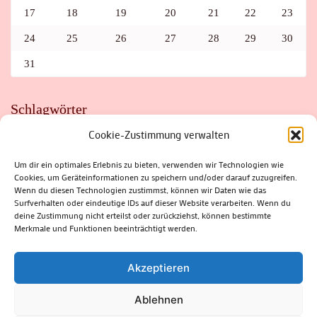
17
18
19
20
21
22
23
24
25
26
27
28
29
30
31
Schlagwörter
Cookie-Zustimmung verwalten
ADAC
AUTO
AUTOMEILE
BIOSPHÄRENRESERVAT THÜRINGER WALD
BORKENKÄFER
FAHRRAD
FLOHMARKT
FOLK
GEWINNSPIEL
HITZE
Um dir ein optimales Erlebnis zu bieten, verwenden wir Technologien wie
HITZEFALLE AUTO
IRISH DANCE
JAZZ
KABARETT
Cookies, um Geräteinformationen zu speichern und/oder darauf zuzugreifen.
KINDER
KIRMES
KLASSIK
KLEINE SUHLER REIHE
Wenn du diesen Technologien zustimmst, können wir Daten wie das
KRIMI
KULTUR
LESUNG
LOTTO
MEININGEN
PARASITEN
PILZE
SCHLEUSINGEN
SCHULWEG
Surfverhalten oder eindeutige IDs auf dieser Website verarbeiten. Wenn du
SOMMERFERIEN
SPORT
SRH
STADTFEST
deine Zustimmung nicht erteilst oder zurückziehst, können bestimmte
STADTMARKETING
STRASSENSPERRUNG
SUHL
SUHLER FRÜHLING
SUHLER STADTMARKETING
TANZEN
Merkmale und Funktionen beeinträchtigt werden.
THÜRINGENFORST
THÜRINGER WALD
URLAUB
VERANSTALTUNGEN
WALD
WALDBRAND
WINTER
ZELLA-MEHLIS
Akzeptieren
Ablehnen