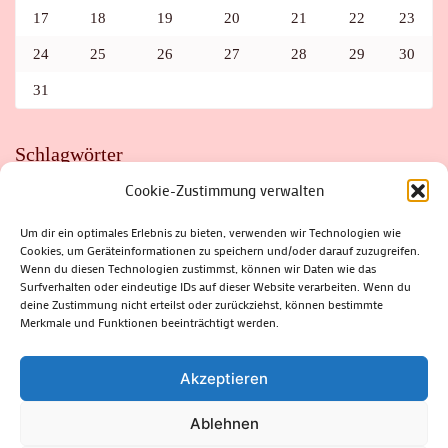
17
18
19
20
21
22
23
24
25
26
27
28
29
30
31
Schlagwörter
Cookie-Zustimmung verwalten
ADAC
AUTO
AUTOMEILE
BIOSPHÄRENRESERVAT THÜRINGER WALD
BORKENKÄFER
FAHRRAD
FLOHMARKT
FOLK
GEWINNSPIEL
HITZE
Um dir ein optimales Erlebnis zu bieten, verwenden wir Technologien wie
HITZEFALLE AUTO
IRISH DANCE
JAZZ
KABARETT
Cookies, um Geräteinformationen zu speichern und/oder darauf zuzugreifen.
KINDER
KIRMES
KLASSIK
KLEINE SUHLER REIHE
Wenn du diesen Technologien zustimmst, können wir Daten wie das
KRIMI
KULTUR
LESUNG
LOTTO
MEININGEN
PARASITEN
PILZE
SCHLEUSINGEN
SCHULWEG
Surfverhalten oder eindeutige IDs auf dieser Website verarbeiten. Wenn du
SOMMERFERIEN
SPORT
SRH
STADTFEST
deine Zustimmung nicht erteilst oder zurückziehst, können bestimmte
STADTMARKETING
STRASSENSPERRUNG
SUHL
SUHLER FRÜHLING
SUHLER STADTMARKETING
TANZEN
Merkmale und Funktionen beeinträchtigt werden.
THÜRINGENFORST
THÜRINGER WALD
URLAUB
VERANSTALTUNGEN
WALD
WALDBRAND
WINTER
ZELLA-MEHLIS
Akzeptieren
Ablehnen