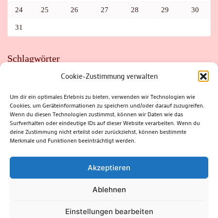
24
25
26
27
28
29
30
31
Schlagwörter
Cookie-Zustimmung verwalten
ADAC
AUTO
AUTOMEILE
BIOSPHÄRENRESERVAT THÜRINGER WALD
BORKENKÄFER
FAHRRAD
FLOHMARKT
FOLK
GEWINNSPIEL
HITZE
Um dir ein optimales Erlebnis zu bieten, verwenden wir Technologien wie
HITZEFALLE AUTO
IRISH DANCE
JAZZ
KABARETT
Cookies, um Geräteinformationen zu speichern und/oder darauf zuzugreifen.
KINDER
KIRMES
KLASSIK
KLEINE SUHLER REIHE
Wenn du diesen Technologien zustimmst, können wir Daten wie das
KRIMI
KULTUR
LESUNG
LOTTO
MEININGEN
PARASITEN
PILZE
SCHLEUSINGEN
SCHULWEG
Surfverhalten oder eindeutige IDs auf dieser Website verarbeiten. Wenn du
SOMMERFERIEN
SPORT
SRH
STADTFEST
deine Zustimmung nicht erteilst oder zurückziehst, können bestimmte
STADTMARKETING
STRASSENSPERRUNG
SUHL
SUHLER FRÜHLING
SUHLER STADTMARKETING
TANZEN
Merkmale und Funktionen beeinträchtigt werden.
THÜRINGENFORST
THÜRINGER WALD
URLAUB
VERANSTALTUNGEN
WALD
WALDBRAND
WINTER
ZELLA-MEHLIS
Akzeptieren
Ablehnen
(c) Rhön-Rennsteig-Verlag 2024. Alle Rechte vorbehalten.
Blossom
Einstellungen bearbeiten