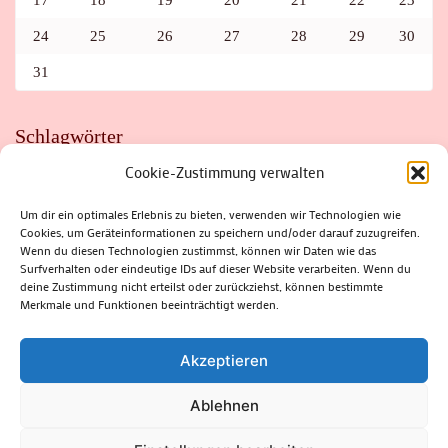
17
18
19
20
21
22
23
24
25
26
27
28
29
30
31
Schlagwörter
Cookie-Zustimmung verwalten
ADAC
AUTO
AUTOMEILE
BIOSPHÄRENRESERVAT THÜRINGER WALD
BORKENKÄFER
FAHRRAD
FLOHMARKT
FOLK
GEWINNSPIEL
HITZE
Um dir ein optimales Erlebnis zu bieten, verwenden wir Technologien wie
HITZEFALLE AUTO
IRISH DANCE
JAZZ
KABARETT
Cookies, um Geräteinformationen zu speichern und/oder darauf zuzugreifen.
KINDER
KIRMES
KLASSIK
KLEINE SUHLER REIHE
Wenn du diesen Technologien zustimmst, können wir Daten wie das
KRIMI
KULTUR
LESUNG
LOTTO
MEININGEN
PARASITEN
PILZE
SCHLEUSINGEN
SCHULWEG
Surfverhalten oder eindeutige IDs auf dieser Website verarbeiten. Wenn du
SOMMERFERIEN
SPORT
SRH
STADTFEST
deine Zustimmung nicht erteilst oder zurückziehst, können bestimmte
STADTMARKETING
STRASSENSPERRUNG
SUHL
SUHLER FRÜHLING
SUHLER STADTMARKETING
TANZEN
Merkmale und Funktionen beeinträchtigt werden.
THÜRINGENFORST
THÜRINGER WALD
URLAUB
VERANSTALTUNGEN
WALD
WALDBRAND
WINTER
ZELLA-MEHLIS
Akzeptieren
Ablehnen
(c) Rhön-Rennsteig-Verlag 2024. Alle Rechte vorbehalten.
Blossom