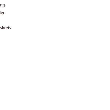
ung
der
skreis