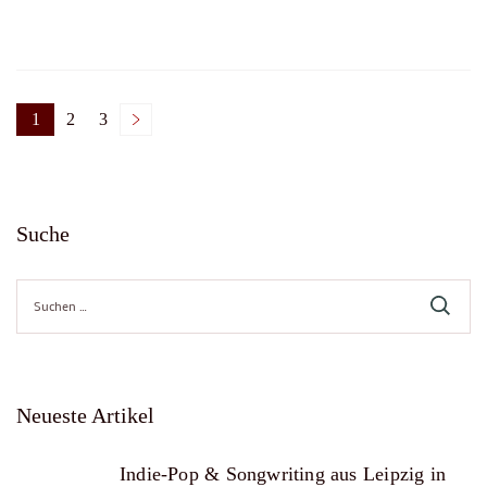
1
2
3
Seitennummerierung
Page
Page
Page
der
Suche
Beiträge
Suche
nach:
Neueste Artikel
Indie-Pop & Songwriting aus Leipzig in