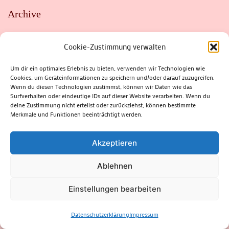
Archive
Archive
Cookie-Zustimmung verwalten
Um dir ein optimales Erlebnis zu bieten, verwenden wir Technologien wie
Cookies, um Geräteinformationen zu speichern und/oder darauf zuzugreifen.
Kalender
Wenn du diesen Technologien zustimmst, können wir Daten wie das
Surfverhalten oder eindeutige IDs auf dieser Website verarbeiten. Wenn du
deine Zustimmung nicht erteilst oder zurückziehst, können bestimmte
Merkmale und Funktionen beeinträchtigt werden.
August 2025
M
D
M
D
F
S
S
Akzeptieren
1
2
3
Ablehnen
4
5
6
7
8
9
10
Einstellungen bearbeiten
11
12
13
14
15
16
17
18
19
20
21
22
23
24
Datenschutzerklärung
Impressum